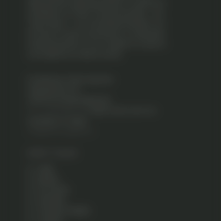
afgeschermde omgeving producten of systemen te
ontwikkelen en te testen. Het terrein beschikt – met
Twente Airport – over verschillende faciliteiten voor
het testen en trainen van bemande- en onbemande
luchtvaartsystemen of van concepten en scenario’s
op het gebied van safety & security.
Projectbureau Technology Base
Vliegveldstraat 230
7524 PK Enschede (Nederland)
T:
+31 (0)53 480 00 90
(tijdens kantooruren van
maandag t/m vrijdag)
info@technologybase.nl
DIRECT NAAR
HOME
NIEUWS
DE LOCATIE
VESTIGEN
TESTEN & TRAINEN