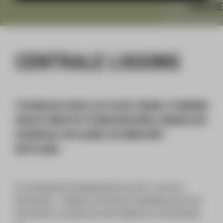
CENTRALE LIGGING
TECHNOLOGY BASE LIGT IN HET GROEN, TE MIDDEN
VAN DE TWENTSE STEDEN ENSCHEDE, HENGELO EN
OLDENZAAL EN VLAKBIJ DE GRENS MET
DUITSLAND.
De uitstekende bereikbaarheid via de A1, op de as
Amsterdam – Berlijn en de directe verbinding via een air
taxi/charter of private jet levert tijdwinst en effectiviteit