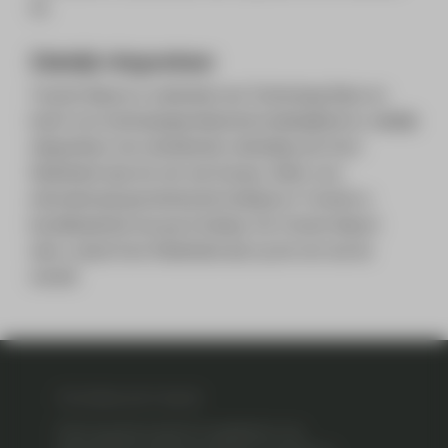
op.
Zakelijk vliegverkeer
Twente Airport is onderdeel van Technology Base en
heeft voor luchtvaartgerelateerde bedrijvigheid en zakelijk
vliegverkeer een uitstekende verbinding van Oost-
Nederland naar de rest van Europa. Zeker voor
internationaal georiënteerde bedrijven in Twente is
bereikbaarheid van groot belang. Via Twente Airport
sluit u vanuit Oost-Nederland aan op de rest van de
wereld.
TECHNOLOGY BASE
Technology Base biedt de mogelijkheid in een