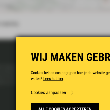
vergroting.
WIJ MAKEN GEBR
DIRECT NAAR
mde omgeving
HOME
rein beschikt – met
NIEUWS
Cookies helpen ons begrijpen hoe je de website ge
ten en trainen van
DE LOCATIE
weten?
Lees het hier
.
ten en scenario’s op
VESTIGEN
TESTEN & TRAINEN
Cookies aanpassen
COOKIES
ALLE COOKIES ACCEPTEREN