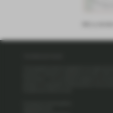
Klik
hier
voor een 
TECHNOLOGY BASE
Technology Base biedt de mogelijkheid in een afgescher
producten of systemen te ontwikkelen en te testen. Het ter
Twente Airport – over verschillende faciliteiten voor het tes
bemande- en onbemande luchtvaartsystemen of van concep
het gebied van safety & security.
Projectbureau Technology Base
Vliegveldstraat 230