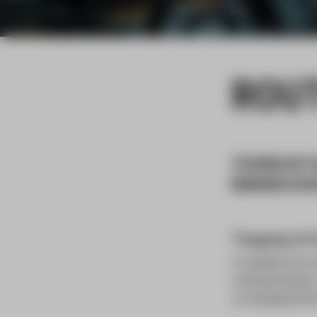
ROU
TECHNOLOGY BA
BEREIKEN DOO
Toegang tot h
In verband met v
controlesysteem,
Je ontvangt infor