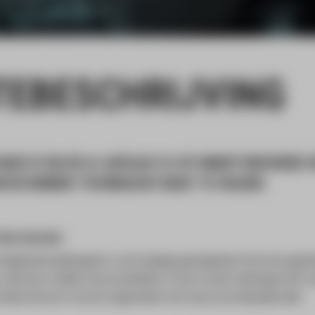
TEBESCHRIJVING
SE IS VIA DE A1 (AFSLAG 31) OF VANUIT ENSCHEDE V
R DE BORDEN ‘TECHNOLOGY BASE’ TE VOLGEN.
et terrein
eiligheidsmaatregelen is de toegang gereguleerd met een geau
 dat door middel van je kenteken of een vooraf verkregen QR-co
matie hiervoor van de organisatie met wie je de afspraak hebt.