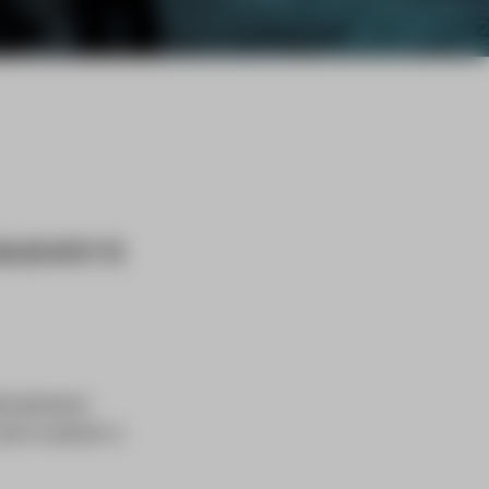
IA DE N737 TE
tomatiseerd
de te openen is.