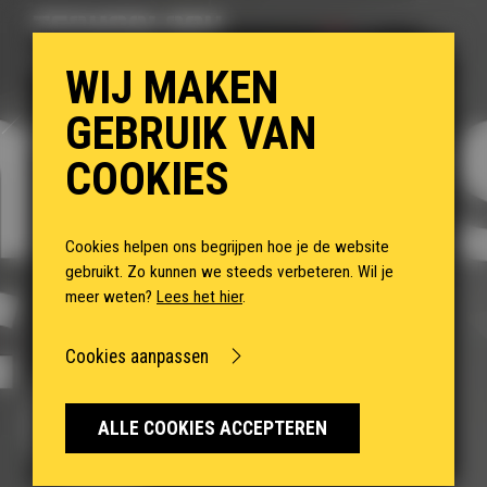
NL
WIJ MAKEN
GEBRUIK VAN
COOKIES
Cookies helpen ons begrijpen hoe je de website
gebruikt. Zo kunnen we steeds verbeteren. Wil je
meer weten?
Lees het hier
.
Cookies aanpassen
ALLE COOKIES ACCEPTEREN