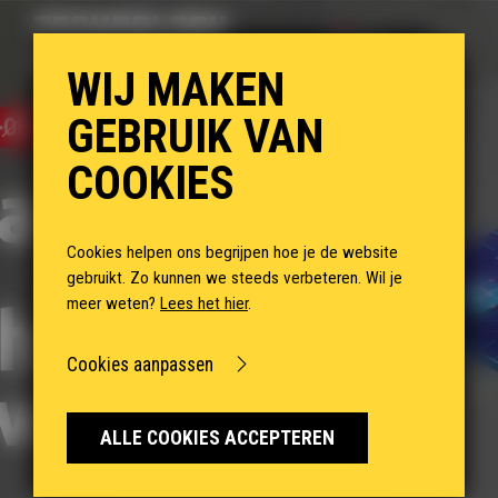
NL
WIJ MAKEN
GEBRUIK VAN
COOKIES
Cookies helpen ons begrijpen hoe je de website
gebruikt. Zo kunnen we steeds verbeteren. Wil je
meer weten?
Lees het hier
.
Cookies aanpassen
ALLE COOKIES ACCEPTEREN