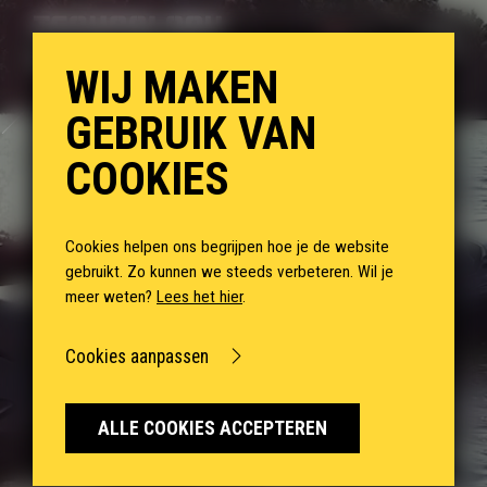
NL
WIJ MAKEN
GEBRUIK VAN
COOKIES
Cookies helpen ons begrijpen hoe je de website
gebruikt. Zo kunnen we steeds verbeteren. Wil je
meer weten?
Lees het hier
.
Cookies aanpassen
ALLE COOKIES ACCEPTEREN