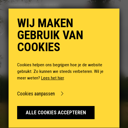
NL
WIJ MAKEN
GEBRUIK VAN
COOKIES
Cookies helpen ons begrijpen hoe je de website
gebruikt. Zo kunnen we steeds verbeteren. Wil je
meer weten?
Lees het hier
.
Cookies aanpassen
ALLE COOKIES ACCEPTEREN