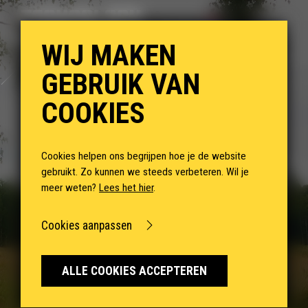
NL
WIJ MAKEN
GEBRUIK VAN
COOKIES
Cookies helpen ons begrijpen hoe je de website
gebruikt. Zo kunnen we steeds verbeteren. Wil je
meer weten?
Lees het hier
.
Cookies aanpassen
ALLE COOKIES ACCEPTEREN